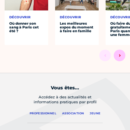
DÉCOUVRIR
DÉCOUVRIR
DÉCOUVRI
Où donner son
Les meilleures
Où faire d
sang à Paris cet
expos du moment
gratuitem
été ?
à faire en famille
Paris quan
une femm
Vous êtes...
Accédez à des actualités et
informations pratiques par profil
PROFESSIONNEL
ASSOCIATION
JEUNE