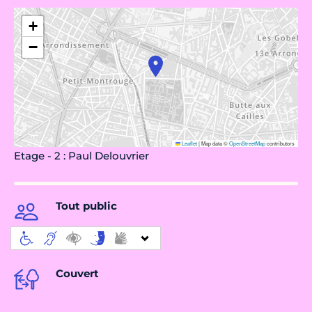
+
−
Leaflet
|
Map data ©
OpenStreetMap
contributors
Etage - 2 : Paul Delouvrier
Tout public
Couvert