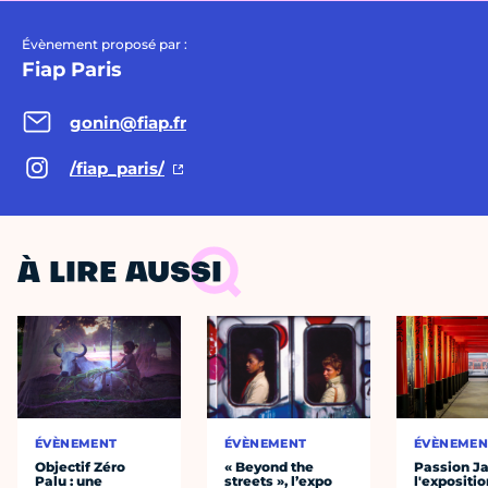
Évènement proposé par :
Fiap Paris
gonin@fiap.fr
/fiap_paris/
À LIRE AUSSI
ÉVÈNEMENT
ÉVÈNEMENT
ÉVÈNEMEN
Objectif Zéro
« Beyond the
Passion J
Palu : une
streets », l’expo
l'expositio