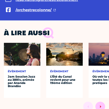
/orchestrecolonne/
À LIRE AUSSI
ÉVÈNEMENT
ÉVÈNEMENT
ÉVÈNEMEN
Jam Session Jazz
L’Été du Canal
Où voir la 
au 38Riv, animée
revient pour une
toutes les 
par Ananda
19ème édition
pratiques
Brandão