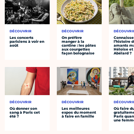
DÉCOUVRIR
DÉCOUVRIR
DÉCOUVRI
Les concerts
On préfère
Connaisse
parisiens à voir en
manger à la
l’histoire 
août
cantine : les pâtes
amants ma
aux courgettes
Héloïse et
façon bolognaise
Abélard ?
DÉCOUVRIR
DÉCOUVRIR
DÉCOUVRI
Où donner son
Les meilleures
Où faire d
sang à Paris cet
expos du moment
gratuitem
été ?
à faire en famille
Paris quan
une femm