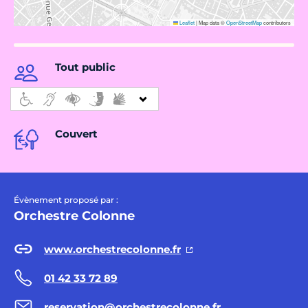
Leaflet
|
Map data ©
OpenStreetMap
contributors
Tout public
Couvert
Évènement proposé par :
Orchestre Colonne
www.orchestrecolonne.fr
01 42 33 72 89
reservation@orchestrecolonne.fr