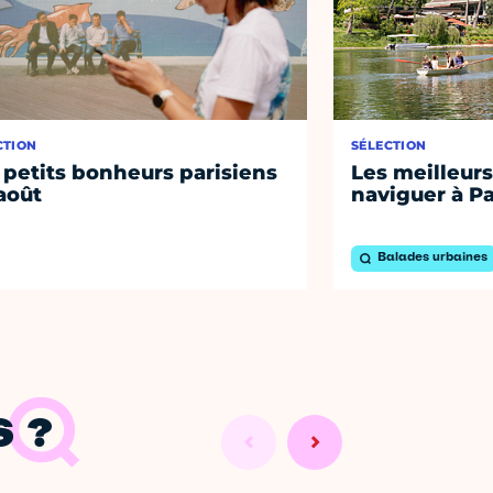
CTION
SÉLECTION
 petits bonheurs parisiens
Les meilleurs
août
naviguer à Pa
Balades urbaines
 ?