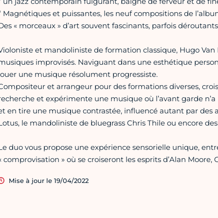
“ un jazz contemporain fulgurant, baigné de ferveur et de fin
“ Magnétiques et puissantes, les neuf compositions de l’albu
Des « morceaux » d’art souvent fascinants, parfois déroutants,
Violoniste et mandoliniste de formation classique, Hugo Van 
musiques improvisés. Naviguant dans une esthétique personnel
jouer une musique résolument progressiste.
Compositeur et arrangeur pour des formations diverses, croisa
recherche et expérimente une musique où l’avant garde n’a p
et en tire une musique contrastée, influencé autant par des a
Lotus, le mandoliniste de bluegrass Chris Thile ou encore de
Le duo vous propose une expérience sensorielle unique, entr
« comprovisation » où se croiseront les esprits d’Alan Moore
Mise à jour le 19/04/2022