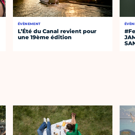
ÉVÈNEMENT
ÉVÈN
L’Été du Canal revient pour
#Fe
une 19ème édition
JA
SA