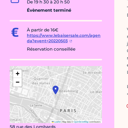
De 19 h 30 à 20 h 50
Évènement terminé
À partir de 16€
https://www.lebaisersale.com/agen
da?event=20220503
Réservation conseillée
+
−
Leaflet
|
Map data ©
OpenStreetMap
contributors
58 rue des Lombards