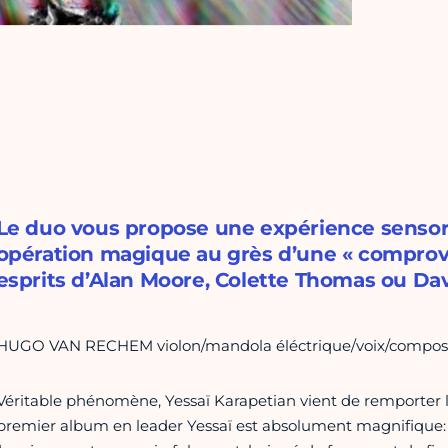
Le duo vous propose une expérience sensorie
opération magique au grès d’une « comprovis
esprits d’Alan Moore, Colette Thomas ou Da
HUGO VAN RECHEM violon/mandola éléctrique/voix/compos
Véritable phénomène, Yessaï Karapetian vient de remporter le
premier album en leader Yessaï est absolument magnifique: