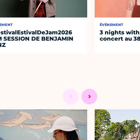
EMENT
ÉVÈNEMENT
stivalEstivalDeJam2026
3 nights with
M SESSION DE BENJAMIN
concert au 38
NZ