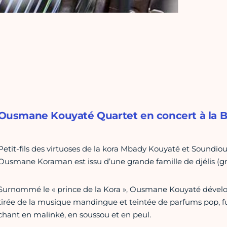
Ousmane Kouyaté Quartet en concert à la Bel
Petit-fils des virtuoses de la kora Mbady Kouyaté et Soundi
Ousmane Koraman est issu d’une grande famille de djélis (gri
Surnommé le « prince de la Kora », Ousmane Kouyaté dévelop
tirée de la musique mandingue et teintée de parfums pop, fu
chant en malinké, en soussou et en peul.