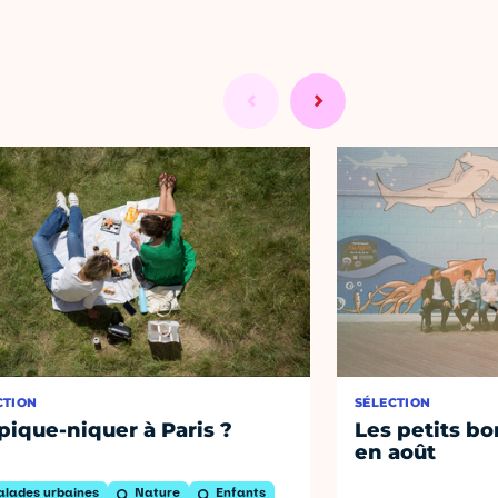
CTION
SÉLECTION
pique-niquer à Paris ?
Les petits bo
en août
alades urbaines
Nature
Enfants