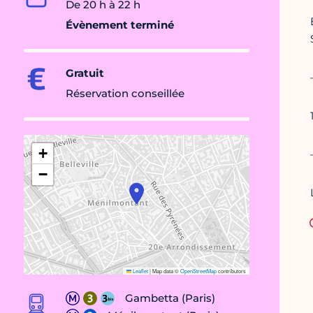
De 20 h à 22 h
Évènement terminé
Gratuit
Réservation conseillée
+
−
Leaflet
|
Map data ©
OpenStreetMap
contributors
Gambetta (Paris)