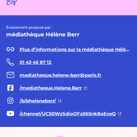
Évènement proposé par :
médiathèque Hélène Berr
Plus d’informations sur la médiathèque Hélène Berr
01 43 45 87 12
mediatheque.helene-berr@paris.fr
/mediatheque.Helene.Berr
/bibheleneberr/
/channel/UC50WzSdioOFs565nk8oEveQ