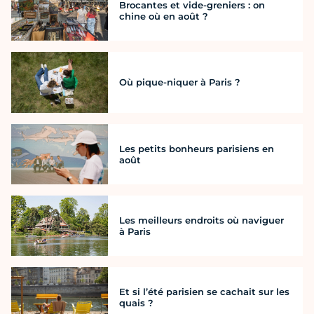
Brocantes et vide-greniers : on
chine où en août ?
Où pique-niquer à Paris ?
Les petits bonheurs parisiens en
août
Les meilleurs endroits où naviguer
à Paris
Et si l’été parisien se cachait sur les
quais ?