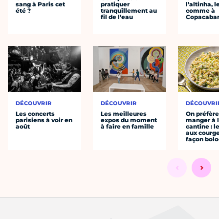
sang à Paris cet
pratiquer
l’altinha, l
été ?
tranquillement au
comme à
fil de l’eau
Copacaba
DÉCOUVRIR
DÉCOUVRIR
DÉCOUVRI
Les concerts
Les meilleures
On préfèr
parisiens à voir en
expos du moment
manger à 
août
à faire en famille
cantine : l
aux courge
façon bol