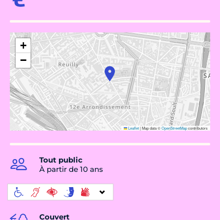
+
−
Leaflet
|
Map data ©
OpenStreetMap
contributors
Tout public
À partir de 10 ans
Couvert