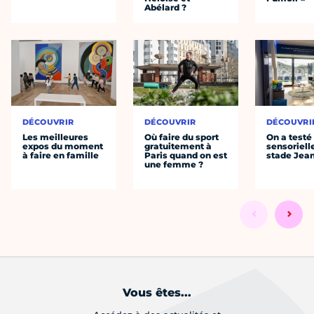
Abélard ?
DÉCOUVRIR
DÉCOUVRIR
DÉCOUVRI
Les meilleures
Où faire du sport
On a testé 
expos du moment
gratuitement à
sensoriell
à faire en famille
Paris quand on est
stade Jea
une femme ?
Vous êtes...