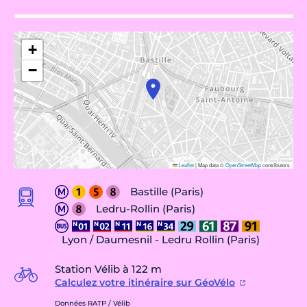
+
−
Leaflet
|
Map data ©
OpenStreetMap
contributors
Bastille (Paris)
Ledru-Rollin (Paris)
Lyon / Daumesnil - Ledru Rollin (Paris)
Station Vélib à 122 m
Calculez votre itinéraire sur GéoVélo
Données RATP / Vélib