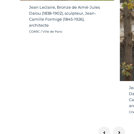
Jean Leclaire, Bronze de Aimé-Jules
Dalou (1838-1902), sculpteur, Jean-
Camille Formigé (1845-1926),
architecte
Crédit photo :
COARC / Ville de Paris
Je
Da
Ca
ar
Cré
COA