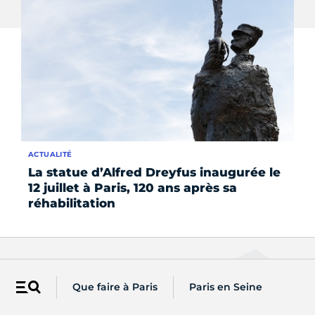
ACTUALITÉ
LE 
La statue d’Alfred Dreyfus inaugurée le
Le
12 juillet à Paris, 120 ans après sa
25
réhabilitation
Vous êtes...
Que faire à Paris
Paris en Seine
Menu
Accédez à des actualités et
informations pratiques par profil