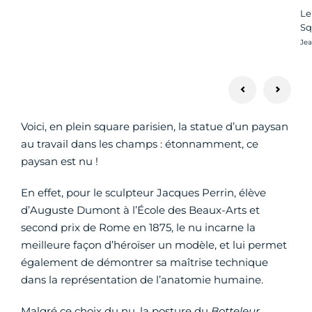
Le
Sq
Cré
Jea
Voici, en plein square parisien, la statue d’un paysan
au travail dans les champs : étonnamment, ce
paysan est nu !
En effet, pour le sculpteur Jacques Perrin, élève
d’Auguste Dumont à l’École des Beaux-Arts et
second prix de Rome en 1875, le nu incarne la
meilleure façon d’héroïser un modèle, et lui permet
également de démontrer sa maîtrise technique
dans la représentation de l’anatomie humaine.
Malgré ce choix du nu, la posture du
Botteleur
,