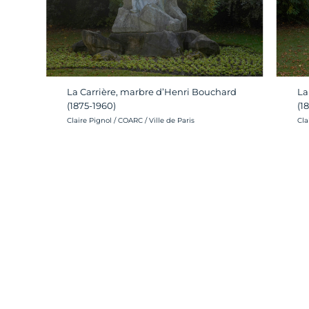
La Carrière, marbre d’Henri Bouchard
La
(1875-1960)
(1
Crédit photo :
Cré
Claire Pignol / COARC / Ville de Paris
Cla