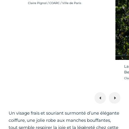
Crédit photo :
Claire Pignol / COARC / Ville de Paris
La
Be
Cré
Cla
Un visage frais et souriant surmonté d’une élégante
coiffure, une jolie robe aux manches bouffantes,
tout semble respirer la joie et la légèreté chez cette