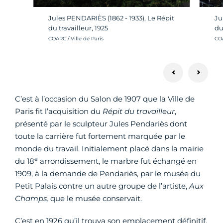
Jules PENDARIÈS (1862 - 1933), Le Répit
Ju
du travailleur, 1925
du
Crédit photo :
Cré
COARC / Ville de Paris
COA
C’est à l’occasion du Salon de 1907 que la Ville de
Paris fit l’acquisition du
Répit du travailleur
,
présenté par le sculpteur Jules Pendariès dont
toute la carrière fut fortement marquée par le
monde du travail. Initialement placé dans la mairie
e
du 18
arrondissement, le marbre fut échangé en
1909, à la demande de Pendariès, par le musée du
Petit Palais contre un autre groupe de l’artiste,
Aux
Champs,
que le musée conservait.
C’est en 1926 qu’il trouva son emplacement définitif,