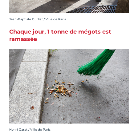
Crédit photo :
Jean-Baptiste Gurliat / Ville de Paris
Chaque jour, 1 tonne de mégots est
ramassée
Crédit photo :
Henri Garat / Ville de Paris