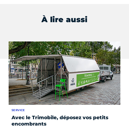
À lire aussi
SERVICE
FO
Avec le Trimobile, déposez vos petits
Le
encombrants
de