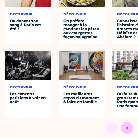
DÉCOUVRIR
DÉCOUVRIR
DÉCOUVRI
Où donner son
On préfère
Connaisse
sang à Paris cet
manger à la
l’histoire 
été ?
cantine : les pâtes
amants ma
aux courgettes
Héloïse et
façon bolognaise
Abélard ?
DÉCOUVRIR
DÉCOUVRIR
DÉCOUVRI
Les concerts
Les meilleures
Où faire d
parisiens à voir en
expos du moment
gratuitem
août
à faire en famille
Paris quan
une femm