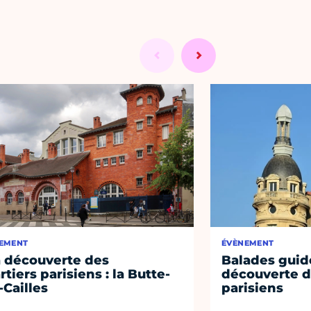
EMENT
ÉVÈNEMENT
a découverte des
Balades guidé
rtiers parisiens : la Butte-
découverte d
-Cailles
parisiens