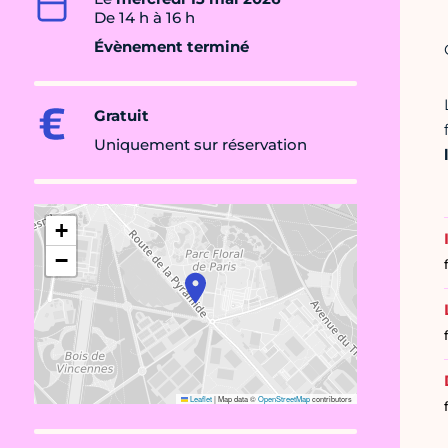
De 14 h à 16 h
Évènement terminé
Gratuit
Uniquement sur réservation
+
−
Leaflet
|
Map data ©
OpenStreetMap
contributors