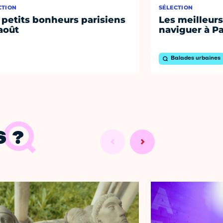
CTION
SÉLECTION
 petits bonheurs parisiens
Les meilleurs
août
naviguer à Pa
Balades urbaines
 ?