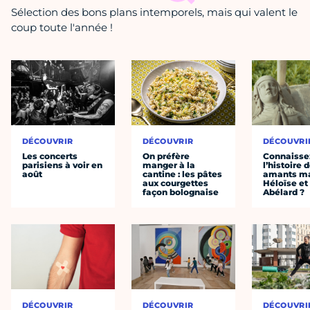
Sélection des bons plans intemporels, mais qui valent le
coup toute l'année !
DÉCOUVRIR
DÉCOUVRIR
DÉCOUVRI
Les concerts
On préfère
Connaisse
parisiens à voir en
manger à la
l’histoire 
août
cantine : les pâtes
amants ma
aux courgettes
Héloïse et
façon bolognaise
Abélard ?
DÉCOUVRIR
DÉCOUVRIR
DÉCOUVRI