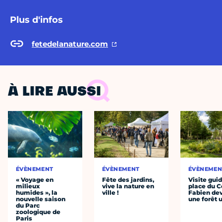
Plus d'infos
fetedelanature.com
À LIRE AUSSI
ÉVÈNEMENT
ÉVÈNEMENT
ÉVÈNEMEN
« Voyage en
Fête des jardins,
Visite guid
milieux
vive la nature en
place du C
humides », la
ville !
Fabien dev
nouvelle saison
une forêt 
du Parc
zoologique de
Paris