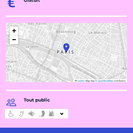
Gratuit
+
−
Leaflet
|
Map data ©
OpenStreetMap
contributors
Tout public