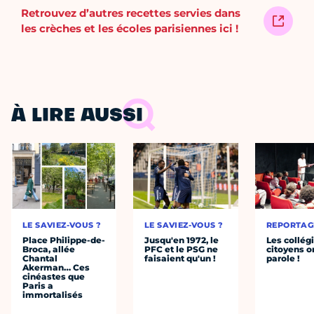
Retrouvez d’autres recettes servies dans
les crèches et les écoles parisiennes ici !
À LIRE AUSSI
LE SAVIEZ-VOUS ?
LE SAVIEZ-VOUS ?
REPORTAG
Place Philippe-de-
Jusqu'en 1972, le
Les collég
Broca, allée
PFC et le PSG ne
citoyens o
Chantal
faisaient qu'un !
parole !
Akerman… Ces
cinéastes que
Paris a
immortalisés