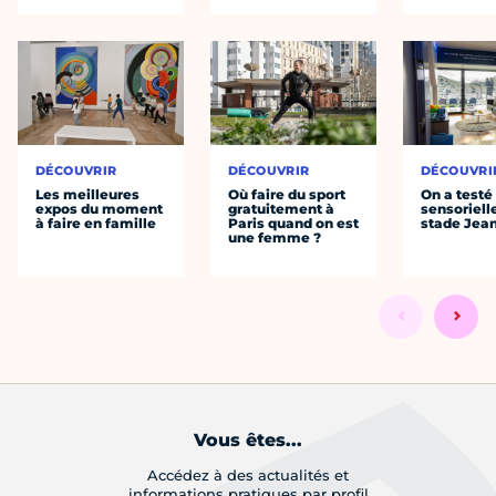
DÉCOUVRIR
DÉCOUVRIR
DÉCOUVRI
Les meilleures
Où faire du sport
On a testé 
expos du moment
gratuitement à
sensoriell
à faire en famille
Paris quand on est
stade Jea
une femme ?
Vous êtes...
Accédez à des actualités et
informations pratiques par profil