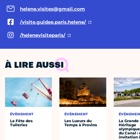
helene.visites@gmail.com
/visite.guidee.paris.helene/
/helenevisiteparis/
À LIRE AUSSI
ÉVÈNEMENT
ÉVÈNEMENT
ÉVÈNEMEN
La Fête des
Les Lueurs du
La Grande
Tuileries
Temps à Provins
Héritage
olympique 
du Canal :
invitation 