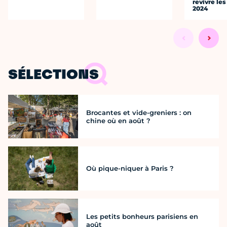
revivre le
2024
SÉLECTIONS
Brocantes et vide-greniers : on
chine où en août ?
Où pique-niquer à Paris ?
Les petits bonheurs parisiens en
août