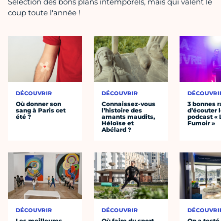
Sélection des bons plans intemporels, mais qui valent le
coup toute l'année !
DÉCOUVRIR
DÉCOUVRIR
DÉCOUVRI
Où donner son
Connaissez-vous
3 bonnes r
sang à Paris cet
l’histoire des
d’écouter 
été ?
amants maudits,
podcast « 
Héloïse et
Fumoir »
Abélard ?
DÉCOUVRIR
DÉCOUVRIR
DÉCOUVRI
Les meilleures
Où faire du sport
On a testé 