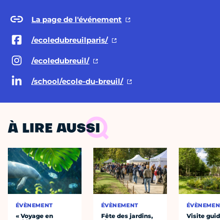
La page de l'événement
/ecoledubreuilparis/
/ecoledubreuil/
/school/ecole-du-breuil/
À LIRE AUSSI
ÉVÈNEMENT
ÉVÈNEMENT
ÉVÈNEMEN
« Voyage en
Fête des jardins,
Visite guid