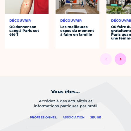
DÉCOUVRIR
DÉCOUVRIR
DÉCOUVRI
Où donner son
Les meilleures
Où faire d
sang à Paris cet
expos du moment
gratuitem
été ?
à faire en famille
Paris quan
une femm
Vous êtes...
Accédez à des actualités et
informations pratiques par profil
PROFESSIONNEL
ASSOCIATION
JEUNE