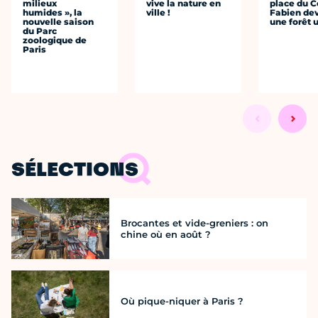
milieux
vive la nature en
place du C
humides », la
ville !
Fabien dev
nouvelle saison
une forêt 
du Parc
zoologique de
Paris
SÉLECTIONS
Brocantes et vide-greniers : on
chine où en août ?
Où pique-niquer à Paris ?