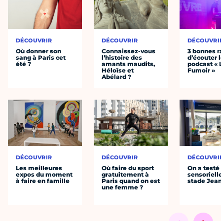
DÉCOUVRIR
DÉCOUVRIR
DÉCOUVRI
Où donner son
Connaissez-vous
3 bonnes r
sang à Paris cet
l’histoire des
d’écouter 
été ?
amants maudits,
podcast « 
Héloïse et
Fumoir »
Abélard ?
DÉCOUVRIR
DÉCOUVRIR
DÉCOUVRI
Les meilleures
Où faire du sport
On a testé 
expos du moment
gratuitement à
sensoriell
à faire en famille
Paris quand on est
stade Jea
une femme ?