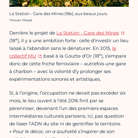
La Station - Gare des Mines (18e), aux beaux jours.
Crédit photo :
Titouan Massé
Derrière le projet de
La Station - Gare des Mines
e
(18
), il y a une ambition forte : celle d’investir un lieu
laissé à l’abandon sans le dénaturer. En 2015,
le
e
collectif MU
, basé à la Goutte d’Or (18
), s’empare
donc de cette friche ferroviaire – autrefois une gare
à charbon – avec la volonté d’y prolonger ses
expérimentations sonores et artistiques.
Si, à l’origine, l’occupation ne devait pas excéder six
mois, le lieu ouvert à l’été 2016 finit par se
pérenniser, devenant l’un des premiers espaces
intermédiaires culturels parisiens. Ici, pas question
de lisser l’ADN du site ni de gentrifier le territoire.
« Pour le décor, on a souhaité s’inspirer de son