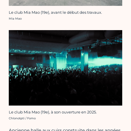
Le club Mia Mao (19e), avant le début des travaux.
Crédit photo :
Mia Mao
Le club Mia Mao (19e), à son ouverture en 2025.
Crédit photo :
Chlonotpti / Fomo
Ancienne halle aux cuirs construite dans les années