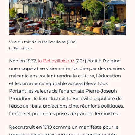
Vue du toit de la Bellevilloise (20e).
Crédit photo :
La Bellevilloise
e
Née en 1877,
la Bellevilloise
(20
) était à l’origine
une coopérative visionnaire, fondée par des ouvriers
mécaniciens voulant rendre la culture, l’éducation
et le commerce équitable accessibles à tous.
Portant les valeurs de l’anarchiste Pierre-Joseph
Proudhon, le lieu illustrait le Belleville populaire de
l’époque : bals, projections ciné, réunions politiques,
fanfare et premières prises de paroles féministes.
Reconstruit en 1910 comme un manifeste pour le
monde ouvrier, mais aussi pour la communauté