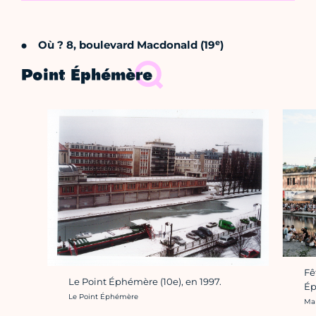
e
Où ? 8, boulevard Macdonald (19
)
Point Éphémère
Fe
Le Point Éphémère (10e), en 1997.
Ép
Crédit photo :
Le Point Éphémère
Cré
Ma