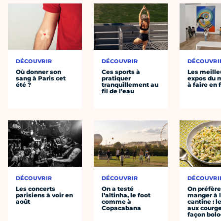
DÉCOUVRIR
DÉCOUVRIR
DÉCOUVRI
Où donner son
Ces sports à
Les meille
sang à Paris cet
pratiquer
expos du
été ?
tranquillement au
à faire en 
fil de l’eau
DÉCOUVRIR
DÉCOUVRIR
DÉCOUVRI
Les concerts
On a testé
On préfèr
parisiens à voir en
l’altinha, le foot
manger à 
août
comme à
cantine : l
Copacabana
aux courge
façon bol