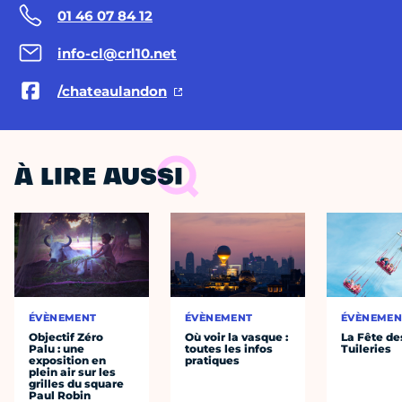
01 46 07 84 12
info-cl@crl10.net
/chateaulandon
À LIRE AUSSI
ÉVÈNEMENT
ÉVÈNEMENT
ÉVÈNEMEN
Objectif Zéro
Où voir la vasque :
La Fête de
Palu : une
toutes les infos
Tuileries
exposition en
pratiques
plein air sur les
grilles du square
Paul Robin