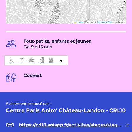
Leaflet
|
Map data ©
OpenStreetMap
contributors
Tout-petits, enfants et jeunes
De 9 à 15 ans
Couvert
Évènement proposé par :
Centre Paris Anim' Château-Landon - CRL10
https://crl10.aniapp.fr/activites/stages/stage-ludo-video