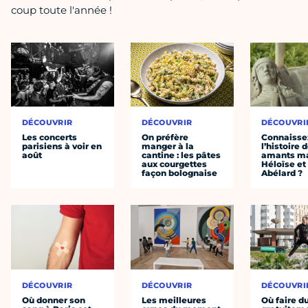
coup toute l'année !
DÉCOUVRIR
DÉCOUVRIR
DÉCOUVRI
Les concerts
On préfère
Connaisse
parisiens à voir en
manger à la
l’histoire 
août
cantine : les pâtes
amants ma
aux courgettes
Héloïse et
façon bolognaise
Abélard ?
DÉCOUVRIR
DÉCOUVRIR
DÉCOUVRI
Où donner son
Les meilleures
Où faire d