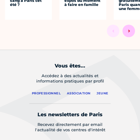
sang à Paris cet
expos du moment
gratuitem
été ?
à faire en famille
Paris quan
une femm
Vous êtes...
Accédez à des actualités et
informations pratiques par profil
PROFESSIONNEL
ASSOCIATION
JEUNE
Les newsletters de Paris
Recevez directement par email
l'actualité de vos centres d'intérêt