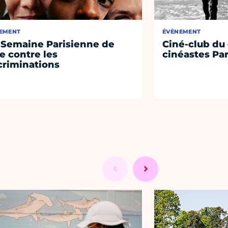
EMENT
ÉVÈNEMENT
 Semaine Parisienne de
Ciné-club du
te contre les
cinéastes Par
criminations