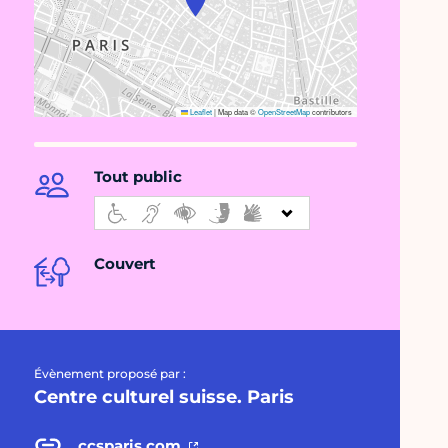
Leaflet
|
Map data ©
OpenStreetMap
contributors
Tout public
Couvert
Évènement proposé par :
Centre culturel suisse. Paris
ccsparis.com