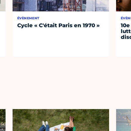
ÉVÈNEMENT
ÉVÈN
Cycle « C'était Paris en 1970 »
10e
lut
dis