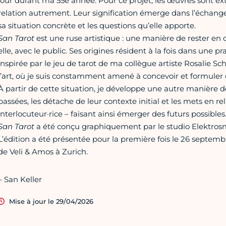
jour durant ma 55e année. Pour ce projet, les œuvres sont ext
relation autrement. Leur signification émerge dans l’échange 
sa situation concrète et les questions qu’elle apporte.
San Tarot
est une ruse artistique : une manière de rester en 
elle, avec le public. Ses origines résident à la fois dans une 
inspirée par le jeu de tarot de ma collègue artiste Rosalie 
l’art, où je suis constamment amené à concevoir et formuler de
À partir de cette situation, je développe une autre manière de 
passées, les détache de leur contexte initial et les mets en 
interlocuteur·rice – faisant ainsi émerger des futurs possibles
San Tarot
a été conçu graphiquement par le studio Elektrosmog
L’édition a été présentée pour la première fois le 26 septemb
de Veli & Amos à Zurich.
– San Keller
Mise à jour le 29/04/2026