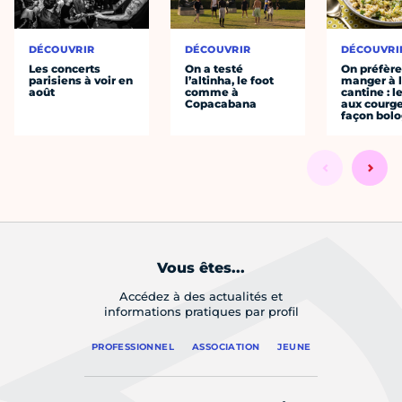
DÉCOUVRIR
DÉCOUVRIR
DÉCOUVRI
Les concerts
On a testé
On préfèr
parisiens à voir en
l’altinha, le foot
manger à 
août
comme à
cantine : l
Copacabana
aux courge
façon bol
Vous êtes...
Accédez à des actualités et
informations pratiques par profil
PROFESSIONNEL
ASSOCIATION
JEUNE