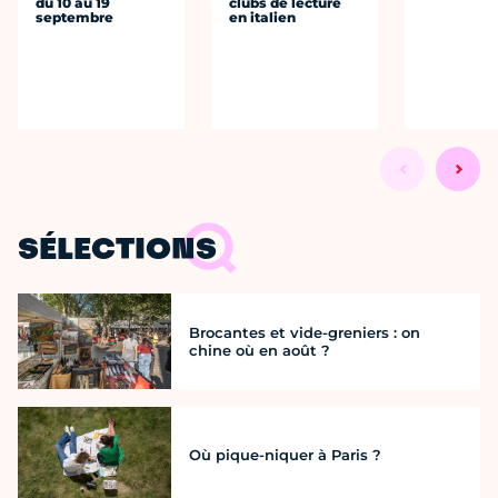
du 10 au 19
clubs de lecture
septembre
en italien
SÉLECTIONS
Brocantes et vide-greniers : on
chine où en août ?
Où pique-niquer à Paris ?