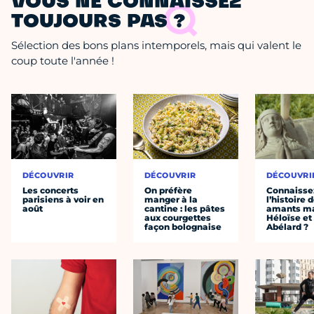
VOUS NE CONNAISSEZ
TOUJOURS PAS ?
Sélection des bons plans intemporels, mais qui valent le
coup toute l'année !
DÉCOUVRIR
DÉCOUVRIR
DÉCOUVRI
Les concerts
On préfère
Connaisse
parisiens à voir en
manger à la
l’histoire 
août
cantine : les pâtes
amants ma
aux courgettes
Héloïse et
façon bolognaise
Abélard ?