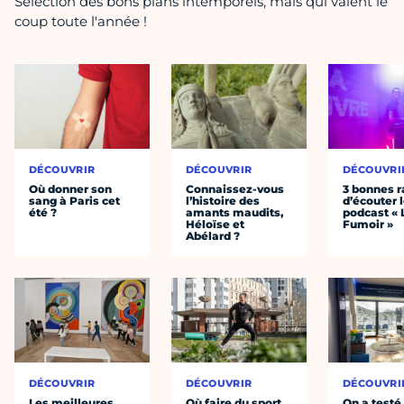
Sélection des bons plans intemporels, mais qui valent le
coup toute l'année !
DÉCOUVRIR
DÉCOUVRIR
DÉCOUVRI
Où donner son
Connaissez-vous
3 bonnes r
sang à Paris cet
l’histoire des
d’écouter 
été ?
amants maudits,
podcast « 
Héloïse et
Fumoir »
Abélard ?
DÉCOUVRIR
DÉCOUVRIR
DÉCOUVRI
Les meilleures
Où faire du sport
On a testé 