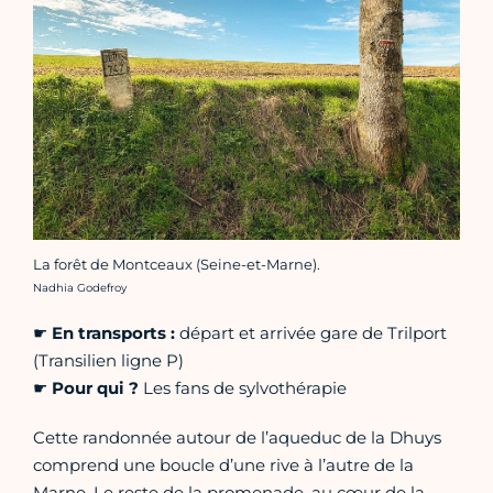
La forêt de Montceaux (Seine-et-Marne).
Crédit photo :
Nadhia Godefroy
☛
En transports
:
départ et arrivée gare de Trilport
(Transilien ligne P)
☛
Pour qui
?
Les fans de sylvothérapie
Cette randonnée autour de l’aqueduc de la Dhuys
comprend une boucle d’une rive à l’autre de la
Marne. Le reste de la promenade, au cœur de la