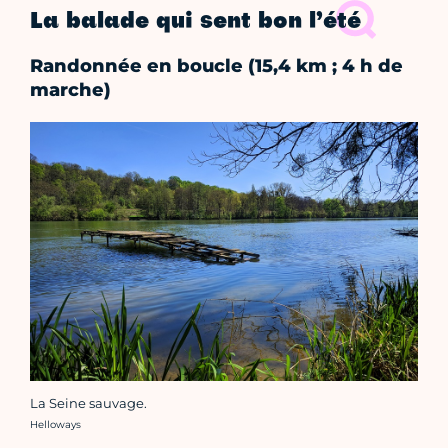
La balade qui sent bon l’été
Randonnée en boucle (15,4 km ; 4 h de
marche)
La Seine sauvage.
Crédit photo :
Helloways