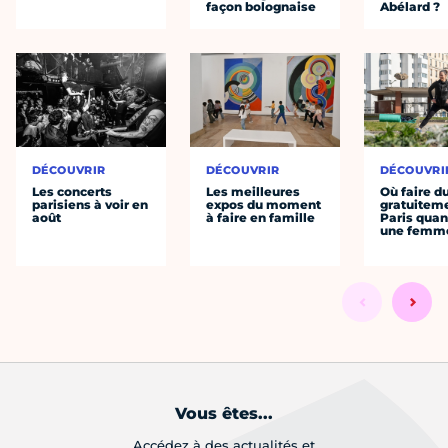
façon bolognaise
Abélard ?
DÉCOUVRIR
DÉCOUVRIR
DÉCOUVRI
Les concerts
Les meilleures
Où faire d
parisiens à voir en
expos du moment
gratuitem
août
à faire en famille
Paris quan
une femm
Vous êtes...
Accédez à des actualités et