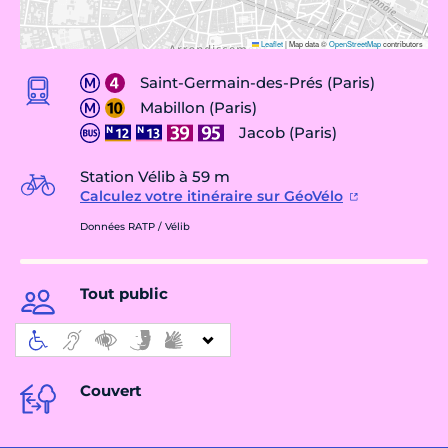
Leaflet
|
Map data ©
OpenStreetMap
contributors
Saint-Germain-des-Prés (Paris)
Mabillon (Paris)
Jacob (Paris)
Station Vélib à 59 m
Calculez votre itinéraire sur GéoVélo
Données RATP / Vélib
Tout public
Couvert