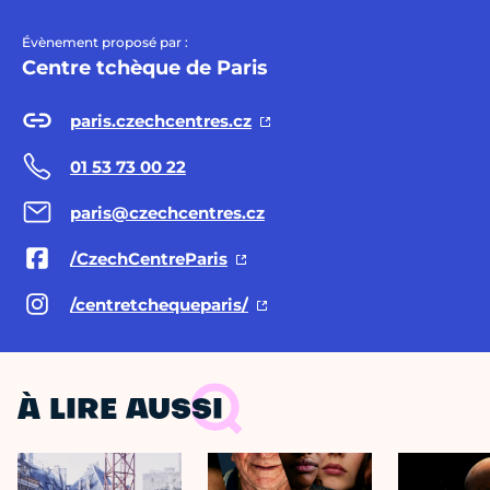
Évènement proposé par :
Centre tchèque de Paris
paris.czechcentres.cz
01 53 73 00 22
paris@czechcentres.cz
/CzechCentreParis
/centretchequeparis/
À LIRE AUSSI