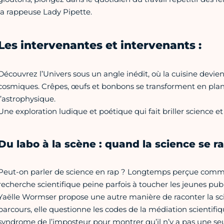
la rappeuse Lady Pipette.
Les intervenantes et intervenants :
Découvrez l’Univers sous un angle inédit, où la cuisine devi
cosmiques. Crêpes, œufs et bonbons se transforment en planèt
l’astrophysique.
Une exploration ludique et poétique qui fait briller science e
Du labo à la scène : quand la science se 
Peut-on parler de science en rap ? Longtemps perçue comme 
recherche scientifique peine parfois à toucher les jeunes pu
Yaëlle Wormser propose une autre manière de raconter la scien
parcours, elle questionne les codes de la médiation scientifi
syndrome de l’imposteur pour montrer qu’il n’y a pas une seul