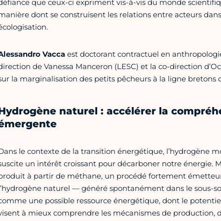
défiance que ceux-ci expriment vis-à-vis du monde scientifiq
manière dont se construisent les relations entre acteurs dans
écologisation.
Alessandro Vacca
est doctorant contractuel en anthropologie
direction de Vanessa Manceron (LESC) et la co-direction d’Oc
sur la marginalisation des petits pêcheurs à la ligne bretons 
Hydrogène naturel : accélérer la compréh
émergente
Dans le contexte de la transition énergétique, l’hydrogène m
suscite un intérêt croissant pour décarboner notre énergie. M
produit à partir de méthane, un procédé fortement émetteur 
l’hydrogène naturel — généré spontanément dans le sous-so
comme une possible ressource énergétique, dont le potentiel
visent à mieux comprendre les mécanismes de production, de