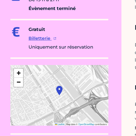
Évènement terminé
Gratuit
Billetterie
Uniquement sur réservation
+
−
Leaflet
|
Map data ©
OpenStreetMap
contributors