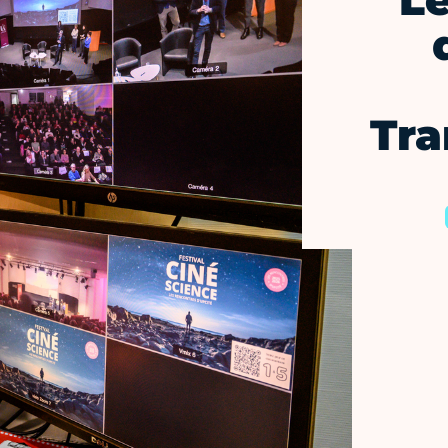
L
Tra