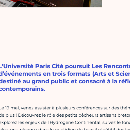
L’Université Paris Cité poursuit Les Rencont
d’événements en trois formats (Arts et Scie
destiné au grand public et consacré à la réfl
contemporains.
Le 19 mai, venez assister à plusieurs conférences sur des th
de plus ! Découvrez le rôle des petits pêcheurs artisans bre
explorez les enjeux de l’Hydrogène Continental, suivez le 
gloutons, plongez dans le quotidien du travail répétitif des f