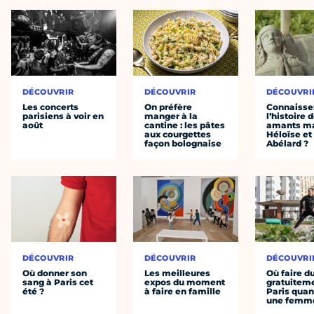
DÉCOUVRIR
DÉCOUVRIR
DÉCOUVRI
Les concerts
On préfère
Connaisse
parisiens à voir en
manger à la
l’histoire 
août
cantine : les pâtes
amants ma
aux courgettes
Héloïse et
façon bolognaise
Abélard ?
DÉCOUVRIR
DÉCOUVRIR
DÉCOUVRI
Où donner son
Les meilleures
Où faire d
sang à Paris cet
expos du moment
gratuitem
été ?
à faire en famille
Paris quan
une femm