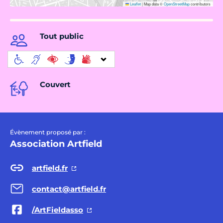
Leaflet
|
Map data ©
OpenStreetMap
contributors
Tout public
Couvert
Évènement proposé par :
Association Artfield
artfield.fr
contact@artfield.fr
/ArtFieldasso