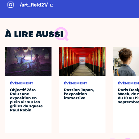
/art_field21/
À LIRE AUSSI
ÉVÈNEMENT
ÉVÈNEMENT
ÉVÈNEMEN
Objectif Zéro
Passion Japon,
Paris Desi
Palu : une
l'exposition
Week, de r
exposition en
immersive
du 10 au 19
plein air sur les
septembr
grilles du square
Paul Robin