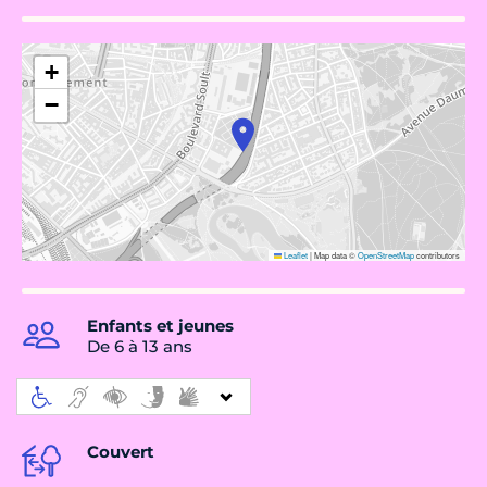
+
−
Leaflet
|
Map data ©
OpenStreetMap
contributors
Enfants et jeunes
De 6 à 13 ans
Couvert