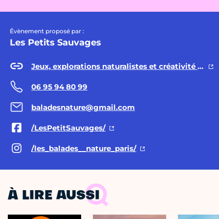
Évènement proposé par :
Les Petits Sauvages
Jeux, explorations naturalistes et créativité nature
06 95 94 80 99
baladesnature@gmail.com
/LesPetitSauvages/
/les_balades__nature_paris/
À LIRE AUSSI