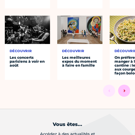
DÉCOUVRIR
DÉCOUVRIR
DÉCOUVRI
Les concerts
Les meilleures
On préfèr
parisiens à voir en
expos du moment
manger à 
août
à faire en famille
cantine : l
aux courge
façon bol
Vous êtes...
Accédez à des actualités et