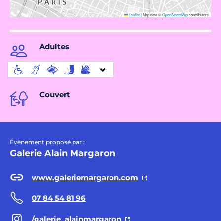
Leaflet
|
Map data ©
OpenStreetMap
contributors
Adultes
Couvert
Évènement proposé par :
Galerie Alain Margaron
www.galeriemargaron.com
07 84 54 81 96
/galerie_alainmargaron