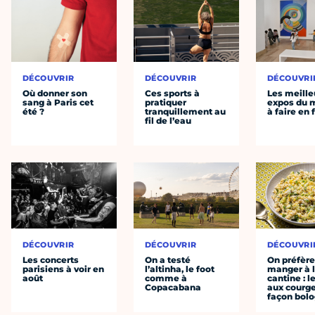
DÉCOUVRIR
DÉCOUVRIR
DÉCOUVRI
Où donner son
Ces sports à
Les meille
sang à Paris cet
pratiquer
expos du
été ?
tranquillement au
à faire en 
fil de l’eau
DÉCOUVRIR
DÉCOUVRIR
DÉCOUVRI
Les concerts
On a testé
On préfèr
parisiens à voir en
l’altinha, le foot
manger à 
août
comme à
cantine : l
Copacabana
aux courge
façon bol