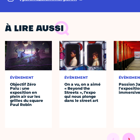
À LIRE AUSSI
ÉVÈNEMENT
ÉVÈNEMENT
ÉVÈNEMEN
Objectif Zéro
On a vu, on a aimé
Passion J
Palu : une
« Beyond the
l'expositio
exposition en
Streets », l’expo
immersiv
plein air sur les
qui nous plonge
grilles du square
dans le street art
Paul Robin