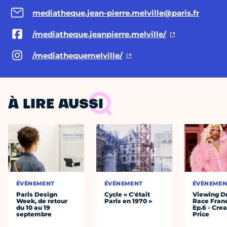
mediatheque.jean-pierre.melville@paris.fr
/mediatheque.jeanpierre.melville/
/mediathequemelville/
À LIRE AUSSI
ÉVÈNEMENT
ÉVÈNEMENT
ÉVÈNEMEN
Paris Design
Cycle « C'était
Viewing D
Week, de retour
Paris en 1970 »
Race Fran
du 10 au 19
Ep.6 - Cre
septembre
Price