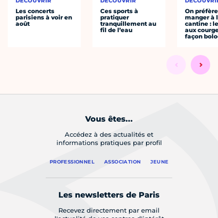
DÉCOUVRIR
DÉCOUVRIR
DÉCOUVRI
Les concerts
Ces sports à
On préfèr
parisiens à voir en
pratiquer
manger à 
août
tranquillement au
cantine : l
fil de l’eau
aux courge
façon bol
Vous êtes...
Accédez à des actualités et
informations pratiques par profil
PROFESSIONNEL
ASSOCIATION
JEUNE
Les newsletters de Paris
Recevez directement par email