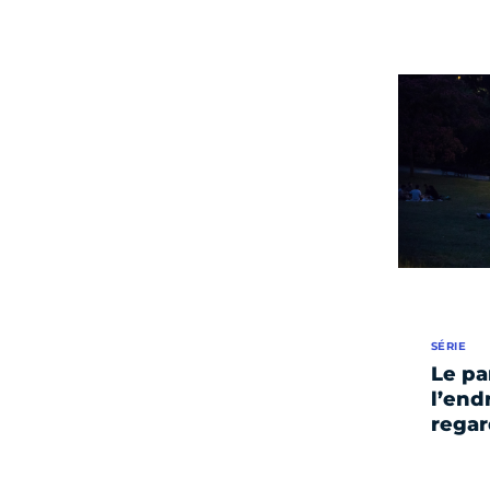
SÉRIE
Le pa
l’end
regar