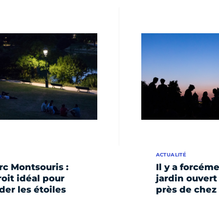
ACTUALITÉ
rc Montsouris :
Il y a forcém
roit idéal pour
jardin ouvert 
der les étoiles
près de chez 