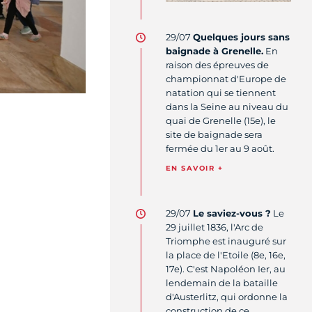
29/07
Quelques jours sans
baignade à Grenelle.
En
raison des épreuves de
championnat d'Europe de
natation qui se tiennent
dans la Seine au niveau du
quai de Grenelle (15e), le
site de baignade sera
fermée du 1er au 9 août.
EN SAVOIR +
29/07
Le saviez-vous ?
Le
29 juillet 1836, l'Arc de
Triomphe est inauguré sur
la place de l'Etoile (8e, 16e,
17e). C'est Napoléon Ier, au
lendemain de la bataille
d'Austerlitz, qui ordonne la
construction de ce