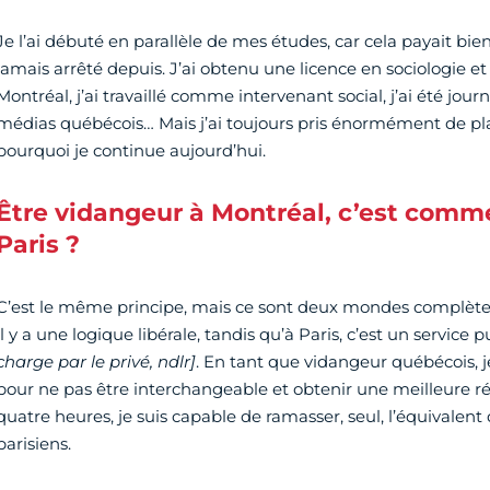
Je l’ai débuté en parallèle de mes études, car cela payait bien. C
jamais arrêté depuis. J’ai obtenu une licence en sociologie et
Montréal, j’ai travaillé comme intervenant social, j’ai été jour
médias québécois… Mais j’ai toujours pris énormément de plai
pourquoi je continue aujourd’hui.
Être vidangeur à Montréal, c’est comm
Paris ?
C’est le même principe, mais ce sont deux mondes complètem
il y a une logique libérale, tandis qu’à Paris, c’est un service 
charge par le privé, ndlr]
. En tant que vidangeur québécois, je
pour ne pas être interchangeable et obtenir une meilleure 
quatre heures, je suis capable de ramasser, seul, l’équivalen
parisiens.