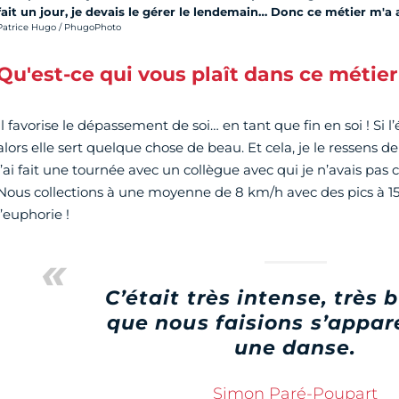
fait un jour, je devais le gérer le lendemain… Donc ce métier m'a ap
rédit photo :
Patrice Hugo / PhugoPhoto
Qu'est-ce qui vous plaît dans ce métier
Il favorise le dépassement de soi… en tant que fin en soi ! Si l’é
alors elle sert quelque chose de beau. Et cela, je le ressens
j’ai fait une tournée avec un collègue avec qui je n’avais pas
Nous collections à une moyenne de 8 km/h avec des pics à 15 k
l’euphorie !
C’était très intense, très 
que nous faisions s’appar
une danse.
Simon Paré-Poupart