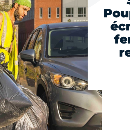
Poup
éc
fe
r