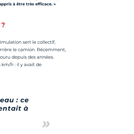
pris à être très efficace. »
 ?
mulation sert le collectif,
 derrière le camion. Récemment,
 couru depuis des années.
m/h : il y avait de
beau : ce
entait à