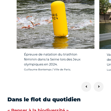
Épreuve de natation du triathlon
Va
féminin dans la Seine lors des Jeux
de
olympiques en 2024.
Un
Crédit photo :
Cré
Guillaume Bontemps / Ville de Paris;
Lud
Dans le flot du quotidien
« Penser à la biodiversité »