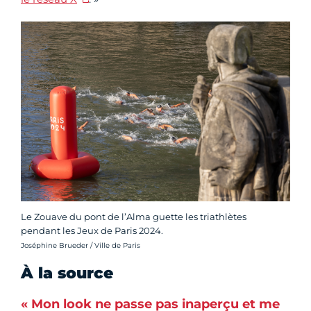
Le Zouave du pont de l’Alma guette les triathlètes
pendant les Jeux de Paris 2024.
Crédit photo :
Joséphine Brueder / Ville de Paris
À la source
« Mon look ne passe pas inaperçu et me