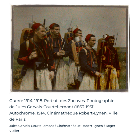
Guerre 1914-1918. Portrait des Zouaves. Photographie
de Jules Gervais-Courtellemont (1863-1931).
Autochrome, 1914. Cinémathèque Robert-Lynen, Ville
de Paris.
Crédit photo :
Jules Gervais-Courtellemont / Cinémathèque Robert-Lynen / Roger-
Viollet