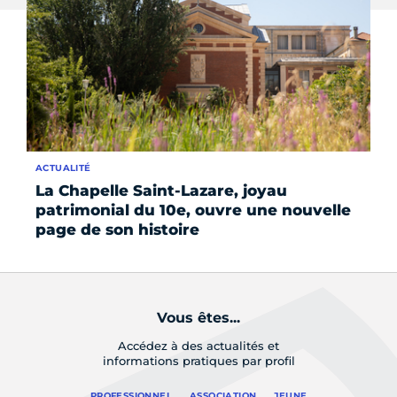
ACTUALITÉ
AC
La Chapelle Saint-Lazare, joyau
L’
patrimonial du 10e, ouvre une nouvelle
E
page de son histoire
Vous êtes...
Accédez à des actualités et
informations pratiques par profil
PROFESSIONNEL
ASSOCIATION
JEUNE