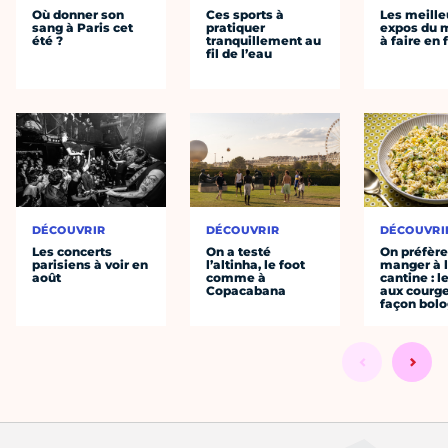
Où donner son
Ces sports à
Les meille
sang à Paris cet
pratiquer
expos du
été ?
tranquillement au
à faire en 
fil de l’eau
DÉCOUVRIR
DÉCOUVRIR
DÉCOUVRI
Les concerts
On a testé
On préfèr
parisiens à voir en
l’altinha, le foot
manger à 
août
comme à
cantine : l
Copacabana
aux courge
façon bol