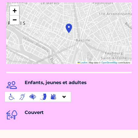
+
−
Leaflet
|
Map data ©
OpenStreetMap
contributors
Enfants, jeunes et adultes
Couvert