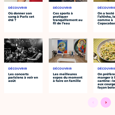
DÉCOUVRIR
DÉCOUVRIR
DÉCOUVRI
Où donner son
Ces sports à
On a testé
sang à Paris cet
pratiquer
l’altinha, l
été ?
tranquillement au
comme à
fil de l’eau
Copacaba
DÉCOUVRIR
DÉCOUVRIR
DÉCOUVRI
Les concerts
Les meilleures
On préfèr
parisiens à voir en
expos du moment
manger à 
août
à faire en famille
cantine : l
aux courge
façon bol