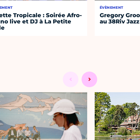
EMENT
ÉVÈNEMENT
lette Tropicale : Soirée Afro-
Gregory Groo
ino live et DJ à La Petite
au 38Riv Jazz
le