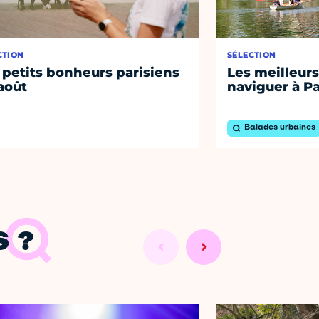
CTION
SÉLECTION
 petits bonheurs parisiens
Les meilleurs
août
naviguer à Pa
Balades urbaines
 ?