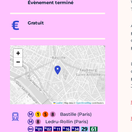
Évènement terminé
Gratuit
+
−
Leaflet
|
Map data ©
OpenStreetMap
contributors
Bastille (Paris)
Ledru-Rollin (Paris)