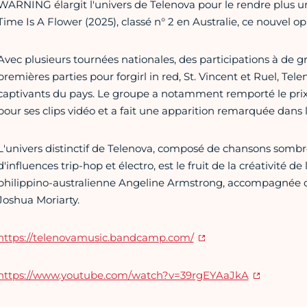
WARNING élargit l'univers de Telenova pour le rendre plus u
Time Is A Flower (2025), classé n° 2 en Australie, ce nouvel op
Avec plusieurs tournées nationales, des participations à de gr
premières parties pour forgirl in red, St. Vincent et Ruel, Tel
captivants du pays. Le groupe a notamment remporté le prix 
pour ses clips vidéo et a fait une apparition remarquée dans l
L'univers distinctif de Telenova, composé de chansons somb
d'influences trip-hop et électro, est le fruit de la créativité 
philippino-australienne Angeline Armstrong, accompagnée 
Joshua Moriarty.
https://telenovamusic.bandcamp.com/
https://www.youtube.com/watch?v=39rgEYAaJkA