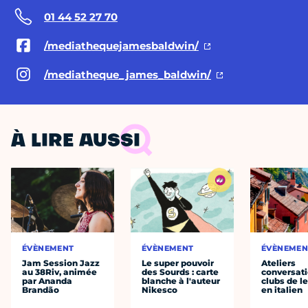
01 44 52 27 70
/mediathequejamesbaldwin/
/mediatheque_james_baldwin/
À LIRE AUSSI
ÉVÈNEMENT
ÉVÈNEMENT
ÉVÈNEMEN
Jam Session Jazz
Le super pouvoir
Ateliers
au 38Riv, animée
des Sourds : carte
conversati
par Ananda
blanche à l'auteur
clubs de l
Brandão
Nikesco
en italien