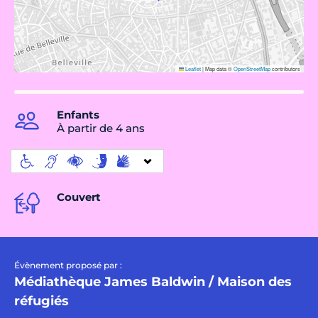
Leaflet
|
Map data ©
OpenStreetMap
contributors
Enfants
À partir de 4 ans
Couvert
Évènement proposé par :
Médiathèque James Baldwin / Maison des
réfugiés