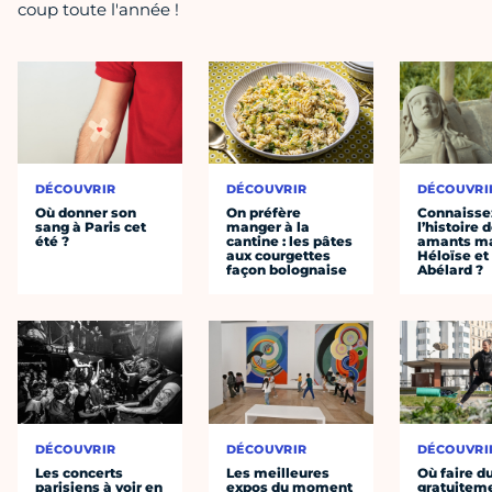
coup toute l'année !
DÉCOUVRIR
DÉCOUVRIR
DÉCOUVRI
Où donner son
On préfère
Connaisse
sang à Paris cet
manger à la
l’histoire 
été ?
cantine : les pâtes
amants ma
aux courgettes
Héloïse et
façon bolognaise
Abélard ?
DÉCOUVRIR
DÉCOUVRIR
DÉCOUVRI
Les concerts
Les meilleures
Où faire d
parisiens à voir en
expos du moment
gratuitem