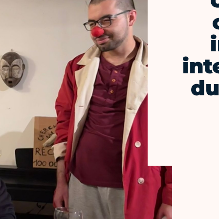
int
du