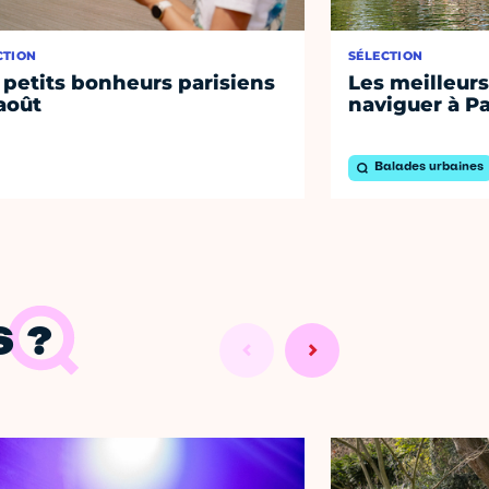
CTION
SÉLECTION
 petits bonheurs parisiens
Les meilleurs
août
naviguer à Pa
Balades urbaines
 ?