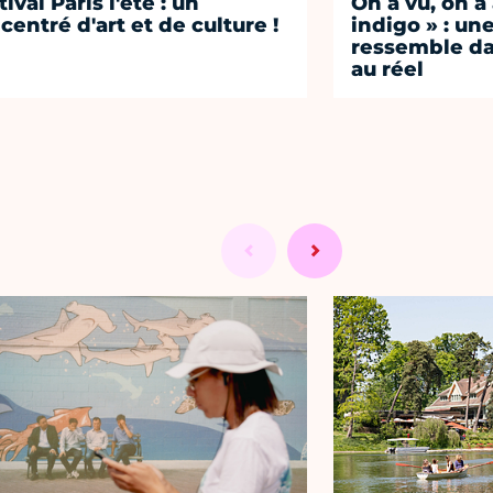
ival Paris l'été : un
On a vu, on a
centré d'art et de culture !
indigo » : une
ressemble d
au réel