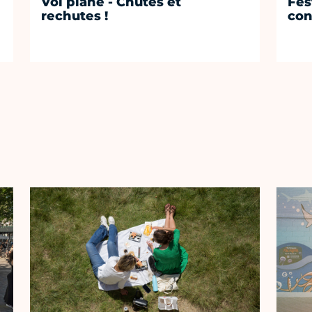
Vol plané - Chutes et
Fest
rechutes !
con