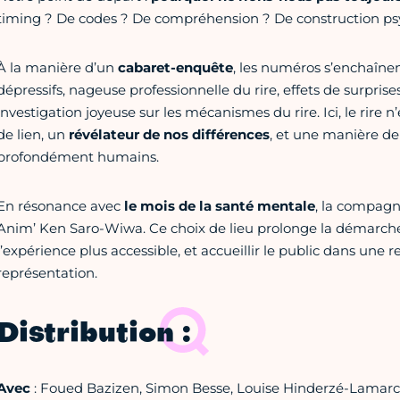
timing ? De codes ? De compréhension ? De construction psy
À la manière d’un
cabaret-enquête
, les numéros s’enchaînen
dépressifs, nageuse professionnelle du rire, effets de surpri
investigation joyeuse sur les mécanismes du rire. Ici, le rire n
de lien, un
révélateur de nos différences
, et une manière d
profondément humains.
En résonance avec
le mois de la santé mentale
, la compagni
Anim’ Ken Saro-Wiwa. Ce choix de lieu prolonge la démarche a
l’expérience plus accessible, et accueillir le public dans une 
représentation.
Distribution :
Avec
: Foued Bazizen, Simon Besse, Louise Hinderzé-Lamarch