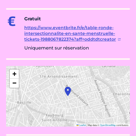
Gratuit
https://www.eventbrite.fr/e/table-ronde-
intersectionnalite-en-sante-menstruelle-
tickets-1988067822374?aff=oddtdtcreator
Uniquement sur réservation
+
−
Leaflet
|
Map data ©
OpenStreetMap
contributors