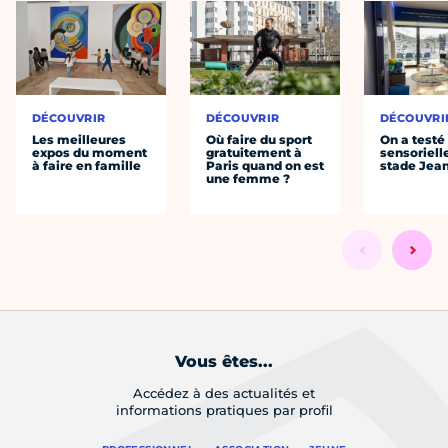
DÉCOUVRIR
DÉCOUVRIR
DÉCOUVRI
Les meilleures
Où faire du sport
On a testé 
expos du moment
gratuitement à
sensoriell
à faire en famille
Paris quand on est
stade Jea
une femme ?
Vous êtes...
Accédez à des actualités et
informations pratiques par profil