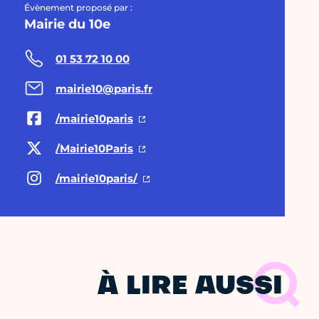
Évènement proposé par :
Mairie du 10e
01 53 72 10 00
mairie10@paris.fr
/mairie10paris
/Mairie10Paris
/mairie10paris/
À LIRE AUSSI