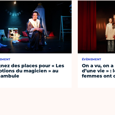
EMENT
ÉVÈNEMENT
nez des places pour « Les
On a vu, on a
tions du magicien » au
d’une vie » : 
nambule
femmes ont d