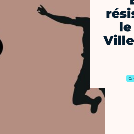
"
rési
le
Vill