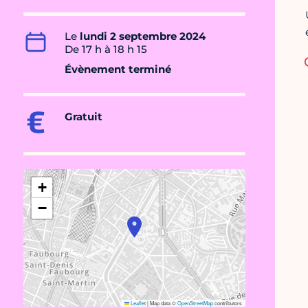
Le
lundi 2 septembre 2024
De 17 h à 18 h 15
Évènement terminé
Gratuit
+
−
Leaflet
|
Map data ©
OpenStreetMap
contributors