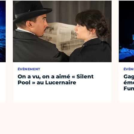
ÉVÈNEMENT
ÉVÈN
On a vu, on a aimé « Silent
Gag
Pool » au Lucernaire
émo
Fu