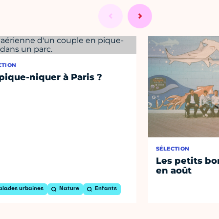
CTION
pique-niquer à Paris ?
SÉLECTION
Les petits bo
en août
alades urbaines
Nature
Enfants