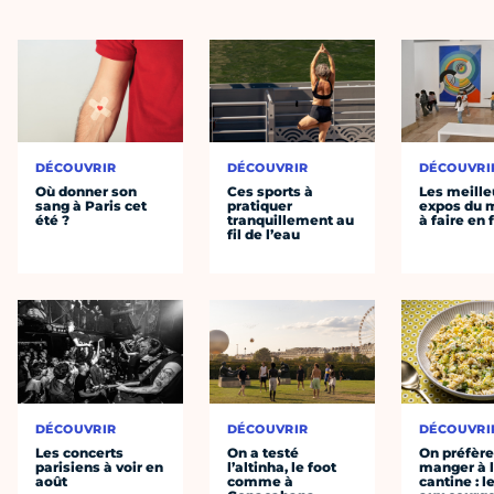
DÉCOUVRIR
DÉCOUVRIR
DÉCOUVRI
Où donner son
Ces sports à
Les meille
sang à Paris cet
pratiquer
expos du
été ?
tranquillement au
à faire en 
fil de l’eau
DÉCOUVRIR
DÉCOUVRIR
DÉCOUVRI
Les concerts
On a testé
On préfèr
parisiens à voir en
l’altinha, le foot
manger à 
août
comme à
cantine : l