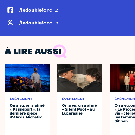
/ledoublefond
/ledoublefond
À LIRE AUSSI
ÉVÈNEMENT
ÉVÈNEMENT
ÉVÈNEMEN
On a vu, on a aimé
On a vu, on a aimé
On a vu, o
« Passeport », la
« Silent Pool » au
« Le Procè
dernière pièce
Lucernaire
vie » : le j
d’Alexis Michalik
les femme
dit non