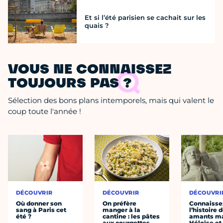
Et si l’été parisien se cachait sur les
quais ?
VOUS NE CONNAISSEZ
TOUJOURS PAS ?
Sélection des bons plans intemporels, mais qui valent le
coup toute l'année !
DÉCOUVRIR
DÉCOUVRIR
DÉCOUVRI
Où donner son
On préfère
Connaisse
sang à Paris cet
manger à la
l’histoire 
été ?
cantine : les pâtes
amants ma
aux courgettes
Héloïse et