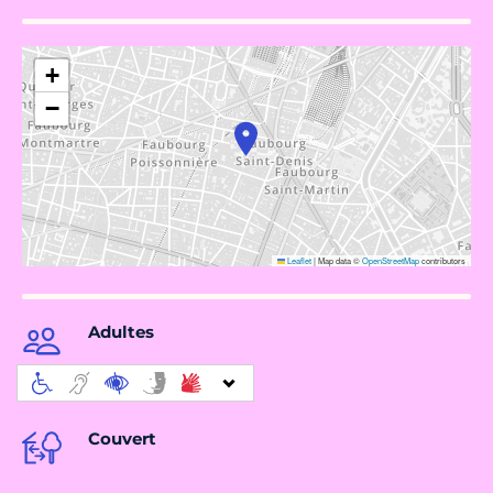
+
−
Leaflet
|
Map data ©
OpenStreetMap
contributors
Adultes
Couvert