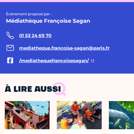
Évènement proposé par :
Médiathèque Françoise Sagan
01 53 24 69 70
mediatheque.francoise-sagan@paris.fr
/mediathequefrancoisesagan/
À LIRE AUSSI