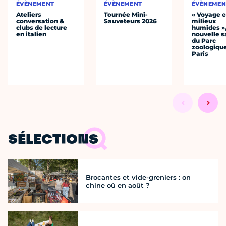
ÉVÈNEMENT
ÉVÈNEMENT
ÉVÈNEMEN
Ateliers
Tournée Mini-
« Voyage 
conversation &
Sauveteurs 2026
milieux
clubs de lecture
humides »,
en italien
nouvelle s
du Parc
zoologiqu
Paris
SÉLECTIONS
Brocantes et vide-greniers : on
chine où en août ?