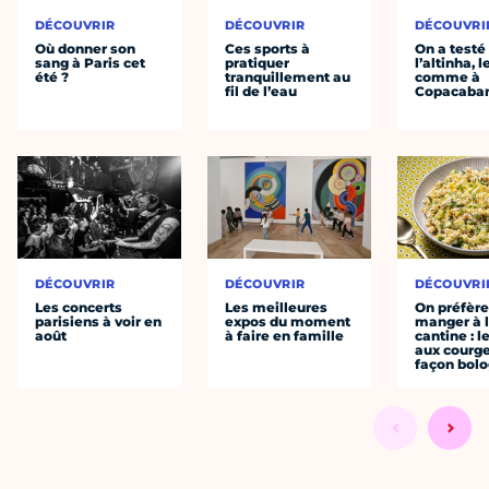
DÉCOUVRIR
DÉCOUVRIR
DÉCOUVRI
Où donner son
Ces sports à
On a testé
sang à Paris cet
pratiquer
l’altinha, l
été ?
tranquillement au
comme à
fil de l’eau
Copacaba
DÉCOUVRIR
DÉCOUVRIR
DÉCOUVRI
Les concerts
Les meilleures
On préfèr
parisiens à voir en
expos du moment
manger à 
août
à faire en famille
cantine : l
aux courge
façon bol