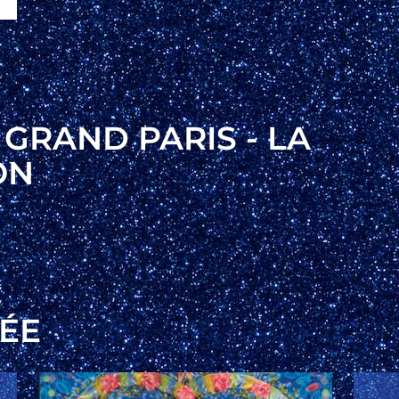
GRAND PARIS - LA
ON
BÉE