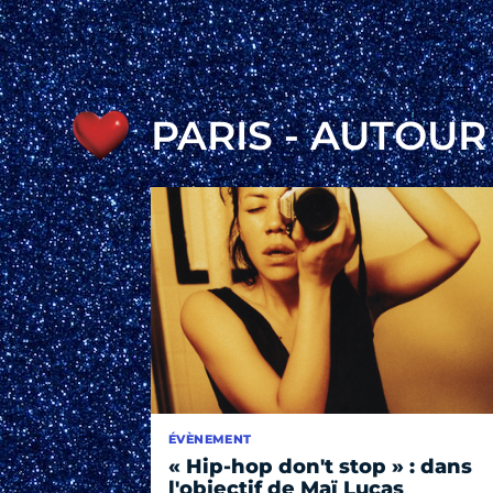
PARIS - AUTOU
ÉVÈNEMENT
« Hip-hop don't stop » : dans
l'objectif de Maï Lucas