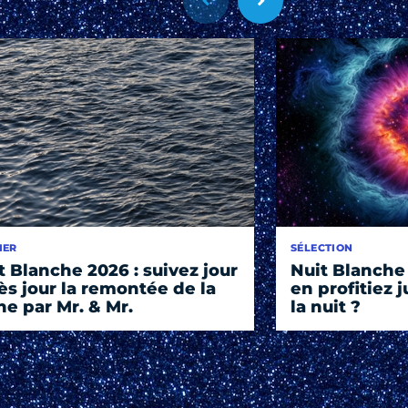
IER
SÉLECTION
t Blanche 2026 : suivez jour
Nuit Blanche 
ès jour la remontée de la
en profitiez 
ne par Mr. & Mr.
la nuit ?