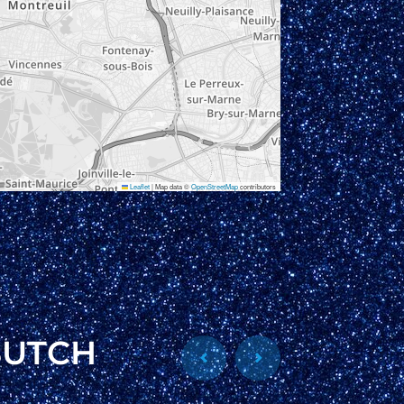
Leaflet
|
Map data ©
OpenStreetMap
contributors
BUTCH