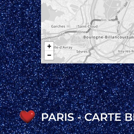
+
−
PARIS - CARTE