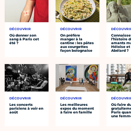
DÉCOUVRIR
DÉCOUVRIR
DÉCOUVRI
Où donner son
On préfère
Connaisse
sang à Paris cet
manger à la
l’histoire 
été ?
cantine : les pâtes
amants ma
aux courgettes
Héloïse et
façon bolognaise
Abélard ?
DÉCOUVRIR
DÉCOUVRIR
DÉCOUVRI
Les concerts
Les meilleures
Où faire d
parisiens à voir en
expos du moment
gratuitem
août
à faire en famille
Paris quan
une femm