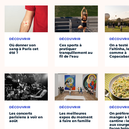
DÉCOUVRIR
DÉCOUVRIR
DÉCOUVRI
Où donner son
Ces sports à
On a testé
sang à Paris cet
pratiquer
l’altinha, l
été ?
tranquillement au
comme à
fil de l’eau
Copacaba
DÉCOUVRIR
DÉCOUVRIR
DÉCOUVRI
Les concerts
Les meilleures
On préfèr
parisiens à voir en
expos du moment
manger à 
août
à faire en famille
cantine : l
aux courge
façon bol