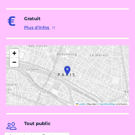
Gratuit
Plus d'infos
+
−
Leaflet
|
Map data ©
OpenStreetMap
contributors
Tout public