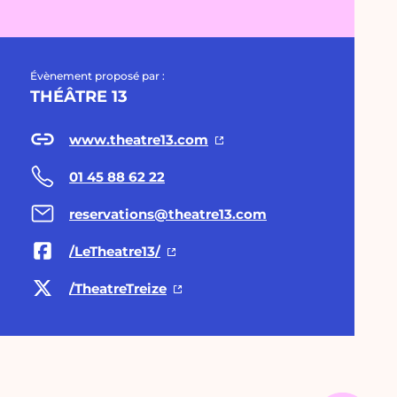
Évènement proposé par :
THÉÂTRE 13
www.theatre13.com
01 45 88 62 22
reservations@theatre13.com
/LeTheatre13/
/TheatreTreize