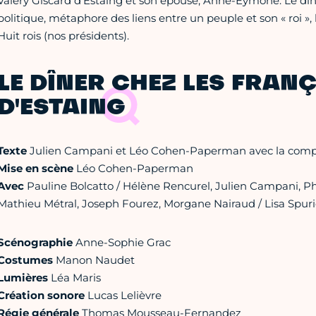
Valéry Giscard d’Estaing et son épouse, Anne-Eymone. Le dîne
politique, métaphore des liens entre un peuple et son « roi », 
Huit rois (nos présidents).
LE DÎNER CHEZ LES FRANÇ
D'ESTAING
Texte
Julien Campani et Léo Cohen-Paperman avec la complic
Mise en scène
Léo Cohen-Paperman
Avec
Pauline Bolcatto / Hélène Rencurel, Julien Campani, Phi
Mathieu Métral, Joseph Fourez, Morgane Nairaud / Lisa Spuri
Scénographie
Anne-Sophie Grac
Costumes
Manon Naudet
Lumières
Léa Maris
Création sonore
Lucas Lelièvre
Régie générale
Thomas Mousseau-Fernandez