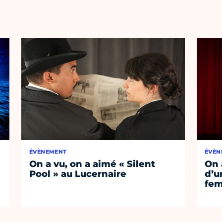
ÉVÈNEMENT
ÉVÈN
On a vu, on a aimé « Silent
On 
Pool » au Lucernaire
d’un
fem