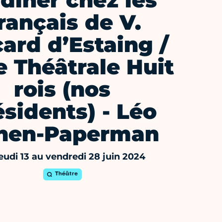
 dîner chez les
rançais de V.
card d’Estaing /
e Théâtrale Huit
rois (nos
ésidents) - Léo
hen-Paperman
eudi 13 au vendredi 28 juin 2024
Théâtre