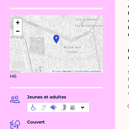
+
−
Leaflet
|
Map data ©
OpenStreetMap
contributors
M6
Jeunes et adultes
Couvert