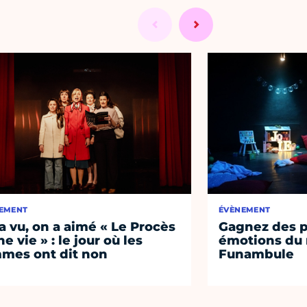
EMENT
ÉVÈNEMENT
a vu, on a aimé « Le Procès
Gagnez des p
e vie » : le jour où les
émotions du 
mes ont dit non
Funambule