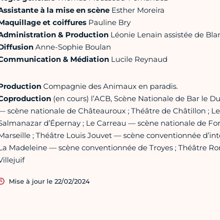
Assistante à la mise en scène
Esther Moreira
Maquillage et coiffures
Pauline Bry
Administration & Production
Léonie Lenain assistée de Bla
Diffusion
Anne-Sophie Boulan
Communication & Médiation
Lucile Reynaud
Production
Compagnie des Animaux en paradis.
Coproduction
(en cours) l’ACB, Scène Nationale de Bar le Du
— scène nationale de Châteauroux ; Théâtre de Châtillon ;
Salmanazar d’Épernay ; Le Carreau — scène nationale de For
Marseille ; Théâtre Louis Jouvet — scène conventionnée d’inté
La Madeleine — scène conventionnée de Troyes ; Théâtre R
Villejuif
Mise à jour le 22/02/2024