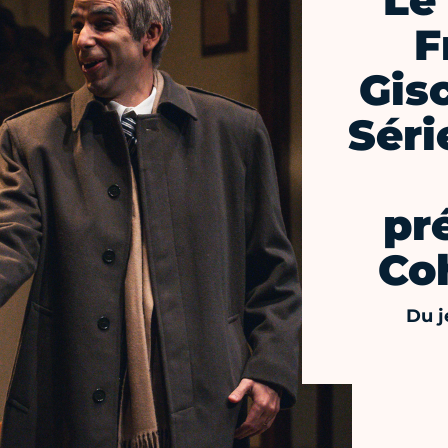
Le
F
Gis
Séri
pr
Co
Du j