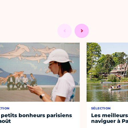
CTION
SÉLECTION
 petits bonheurs parisiens
Les meilleurs
août
naviguer à Pa