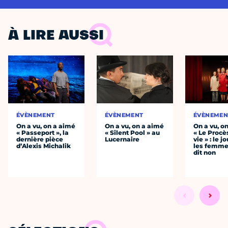
À LIRE AUSSI
ÉVÈNEMENT
ÉVÈNEMENT
ÉVÈNEMEN
On a vu, on a aimé
On a vu, on a aimé
On a vu, o
« Passeport », la
« Silent Pool » au
« Le Procè
dernière pièce
Lucernaire
vie » : le j
d’Alexis Michalik
les femme
dit non