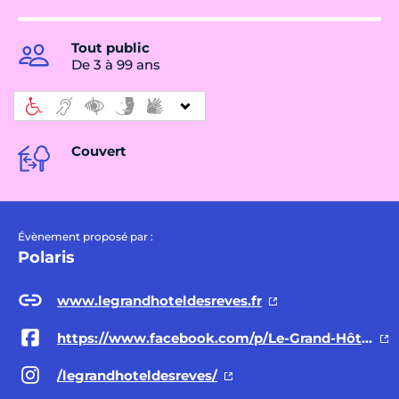
Tout public
De 3 à 99 ans
Couvert
Évènement proposé par :
Polaris
www.legrandhoteldesreves.fr
https://www.facebook.com/p/Le-Grand-Hôtel-des-Rêves-61558604294930/?locale=fr_FR
/legrandhoteldesreves/