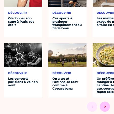
DÉCOUVRIR
DÉCOUVRIR
DÉCOUVRI
Où donner son
Ces sports à
Les meille
sang à Paris cet
pratiquer
expos du
été ?
tranquillement au
à faire en 
fil de l’eau
DÉCOUVRIR
DÉCOUVRIR
DÉCOUVRI
Les concerts
On a testé
On préfèr
parisiens à voir en
l’altinha, le foot
manger à 
août
comme à
cantine : l
Copacabana
aux courge
façon bol