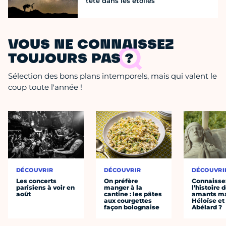
tête dans les étoiles
VOUS NE CONNAISSEZ
TOUJOURS PAS ?
Sélection des bons plans intemporels, mais qui valent le
coup toute l'année !
DÉCOUVRIR
DÉCOUVRIR
DÉCOUVRI
Les concerts
On préfère
Connaisse
parisiens à voir en
manger à la
l’histoire 
août
cantine : les pâtes
amants ma
aux courgettes
Héloïse et
façon bolognaise
Abélard ?