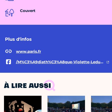
Couvert
Plus d'infos
www.paris.fr
/M%C3%A9diath%C3%A8que-Violette-Leduc-1222400914579896/
À LIRE AUSSI