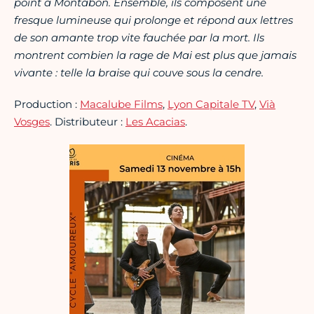
point à Montabon. Ensemble, ils composent une
fresque lumineuse qui prolonge et répond aux lettres
de son amante trop vite fauchée par la mort. Ils
montrent combien la rage de Mai est plus que jamais
vivante : telle la braise qui couve sous la cendre.
Production :
Macalube Films
,
Lyon Capitale TV
,
Vià
Vosges
. Distributeur :
Les Acacias
.