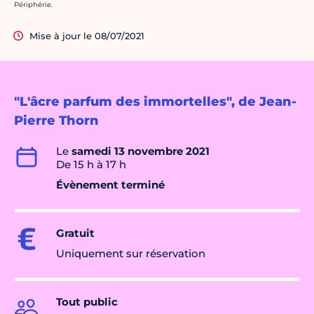
Crédit photo :
Périphérie.
Mise à jour le 08/07/2021
"L'âcre parfum des immortelles", de Jean-
Pierre Thorn
Le
samedi 13 novembre 2021
De 15 h à 17 h
Évènement terminé
Gratuit
Uniquement sur réservation
Tout public