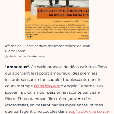
Affiche de "L'âcre parfum des immortelles", de Jean-
Pierre Thorn
Crédit photo :
@ Médiathèque Violette Leduc
"
Amoureux".
Ce cycle propose de découvrir trois films
qui abordent le rapport amoureux : des premiers
instants sensuels d'un couple d'adolescents dans le
court-métrage
Dans les yeux
d'Angelo Caperna, aux
souvenirs d'un amour passionné raconté par Jean-
Pierre Thorn dans son film
L'âcre parfum des
immortelles
, en passant par les expériences intimes
que partagent cinq couples dans
Voglio dormire con te