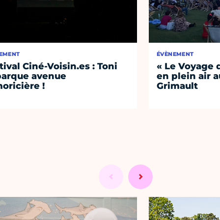
EMENT
ÉVÈNEMENT
tival Ciné-Voisin.es : Toni
« Le Voyage d
arque avenue
en plein air 
oricière !
Grimault