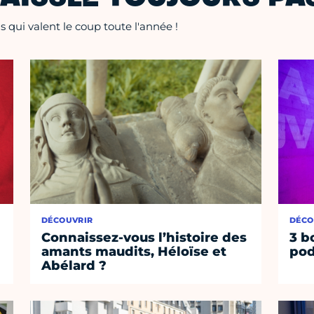
 qui valent le coup toute l'année !
DÉCOUVRIR
DÉCO
Connaissez-vous l’histoire des
3 b
amants maudits, Héloïse et
pod
Abélard ?