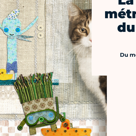
La
métr
du
Du me