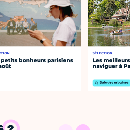
CTION
SÉLECTION
 petits bonheurs parisiens
Les meilleurs
août
naviguer à Pa
Balades urbaines
 ?