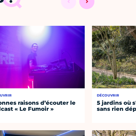
UVRIR
DÉCOUVRIR
onnes raisons d’écouter le
5 jardins où s
cast « Le Fumoir »
sans rien dép