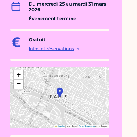
Du
mercredi 25
au
mardi 31 mars
2026
Évènement terminé
Gratuit
Infos et réservations
+
−
Leaflet
|
Map data ©
OpenStreetMap
contributors