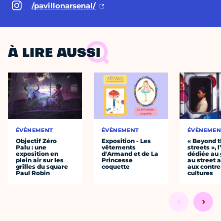
/pavillonarsenal/
À LIRE AUSSI
ÉVÈNEMENT
ÉVÈNEMENT
ÉVÈNEMEN
Objectif Zéro
Exposition - Les
« Beyond 
Palu : une
vêtements
streets », 
exposition en
d'Armand et de La
dédiée au g
plein air sur les
Princesse
au street a
grilles du square
coquette
aux contre
Paul Robin
cultures