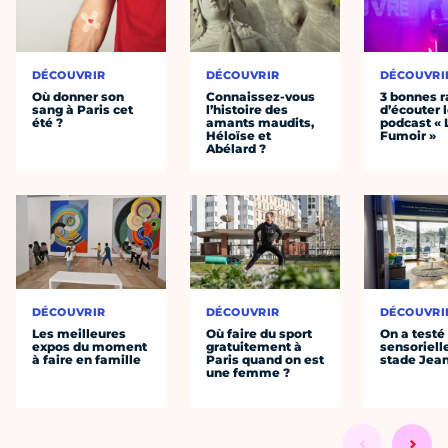
DÉCOUVRIR
DÉCOUVRIR
DÉCOUVRI
Où donner son
Connaissez-vous
3 bonnes r
sang à Paris cet
l’histoire des
d’écouter 
été ?
amants maudits,
podcast « 
Héloïse et
Fumoir »
Abélard ?
DÉCOUVRIR
DÉCOUVRIR
DÉCOUVRI
Les meilleures
Où faire du sport
On a testé 
expos du moment
gratuitement à
sensoriell
à faire en famille
Paris quand on est
stade Jea
une femme ?