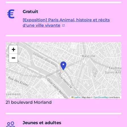
Gratuit
[Exposition] Paris Animal, histoire et récits
d'une ville vivante
+
−
Leaflet
|
Map data ©
OpenStreetMap
contributors
21 boulevard Morland
Jeunes et adultes